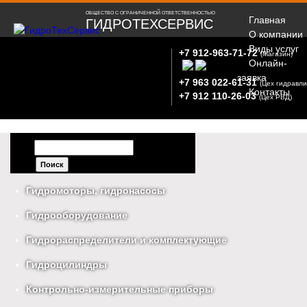
ОБЩЕСТВО С ОГРАНИЧЕННОЙ ОТВЕТСТВЕННОСТЬЮ
Главная
ГИДРОТЕХСЕРВИС
О компании
Виды услуг
+7 912-963-71-72
(Магазин)
Онлайн-
заявка
+7 963 022-61-31
(Цех гидравли
Контакты
+7 912 110-26-03
(Цех РВД)
Форма поиска
Поиск
Гидромоторы, гидронасосы
Гидрооборудование
Гидрораспределители и комплектующие
Гидроцилиндры
Контрольно-измерительные приборы